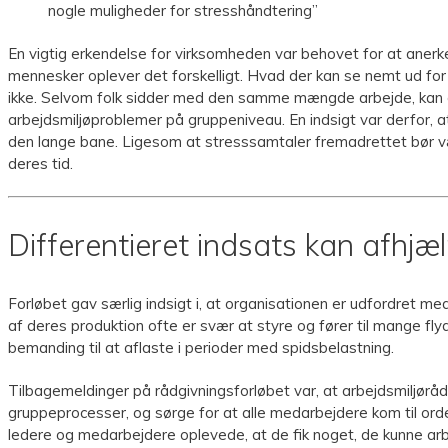
nogle muligheder for stresshåndtering”
En vigtig erkendelse for virksomheden var behovet for at aner
mennesker oplever det forskelligt. Hvad der kan se nemt ud for
ikke. Selvom folk sidder med den samme mængde arbejde, kan de
arbejdsmiljøproblemer på gruppeniveau. En indsigt var derfor,
den lange bane. Ligesom at stresssamtaler fremadrettet bør 
deres tid.
Differentieret indsats kan afhj
Forløbet gav særlig indsigt i, at organisationen er udfordret m
af deres produktion ofte er svær at styre og fører til mange fly
bemanding til at aflaste i perioder med spidsbelastning.
Tilbagemeldinger på rådgivningsforløbet var, at arbejdsmiljøråd
gruppeprocesser, og sørge for at alle medarbejdere kom til ord
ledere og medarbejdere oplevede, at de fik noget, de kunne ar