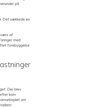
 herunder på
jø. Det vækkede en
tværs af
rfaringer med
rettet forebyggelse
lastninger
get. Der blev
refter kom
i samarbejdet om
 mellem