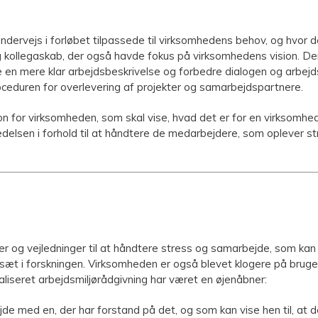
rvejs i forløbet tilpassede til virksomhedens behov, og hvor de
 kollegaskab, der også havde fokus på virksomhedens vision. Der
ve en mere klar arbejdsbeskrivelse og forbedre dialogen og arbe
ceduren for overlevering af projekter og samarbejdspartnere.
n for virksomheden, som skal vise, hvad det er for en virksomhe
edelsen i forhold til at håndtere de medarbejdere, som oplever s
r og vejledninger til at håndtere stress og samarbejde, som kan 
æt i forskningen. Virksomheden er også blevet klogere på brugen
ialiseret arbejdsmiljørådgivning har været en øjenåbner:
de med en, der har forstand på det, og som kan vise hen til, at d