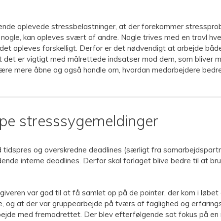
kende oplevede stressbelastninger, at der forekommer stresspro
 nogle, kan opleves svært af andre. Nogle trives med en travl hv
t opleves forskelligt. Derfor er det nødvendigt at arbejde både
 at det er vigtigt med målrettede indsatser mod dem, som bliver
være mere åbne og også handle om, hvordan medarbejdere bedre 
ælpe stresssygemeldinger
ed tidspres og overskredne deadlines (særligt fra samarbejdspartn
dende interne deadlines. Derfor skal forlaget blive bedre til at br
giveren var god til at få samlet op på de pointer, der kom i løb
e, og at der var gruppearbejde på tværs af faglighed og erfarin
bejde med fremadrettet. Der blev efterfølgende sat fokus på en 