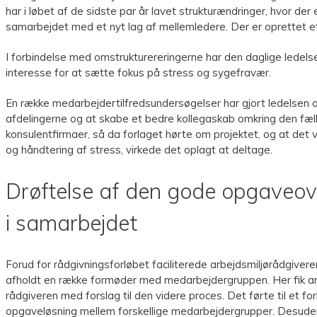
har i løbet af de sidste par år lavet strukturændringer, hvor d
samarbejdet med et nyt lag af mellemledere. Der er oprettet e
I forbindelse med omstrukturereringerne har den daglige ledels
interesse for at sætte fokus på stress og sygefravær.
En række medarbejdertilfredsundersøgelser har gjort ledelsen
afdelingerne og at skabe et bedre kollegaskab omkring den fæl
konsulentfirmaer, så da forlaget hørte om projektet, og at det v
og håndtering af stress, virkede det oplagt at deltage.
Drøftelse af den gode opgaveove
i samarbejdet
Forud for rådgivningsforløbet faciliterede arbejdsmiljørådgive
afholdt en række formøder med medarbejdergruppen. Her fik ar
rådgiveren med forslag til den videre proces. Det førte til et 
opgaveløsning mellem forskellige medarbejdergrupper. Desude