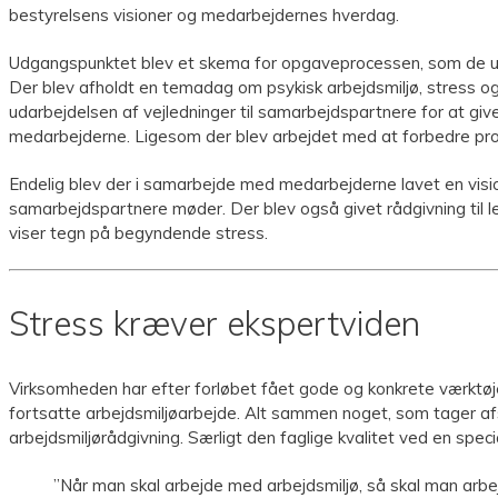
bestyrelsens visioner og medarbejdernes hverdag.
Udgangspunktet blev et skema for opgaveprocessen, som de unde
Der blev afholdt en temadag om psykisk arbejdsmiljø, stress og
udarbejdelsen af vejledninger til samarbejdspartnere for at gi
medarbejderne. Ligesom der blev arbejdet med at forbedre pro
Endelig blev der i samarbejde med medarbejderne lavet en visio
samarbejdspartnere møder. Der blev også givet rådgivning til l
viser tegn på begyndende stress.
Stress kræver ekspertviden
Virksomheden har efter forløbet fået gode og konkrete værktøje
fortsatte arbejdsmiljøarbejde. Alt sammen noget, som tager afs
arbejdsmiljørådgivning. Særligt den faglige kvalitet ved en spec
”Når man skal arbejde med arbejdsmiljø, så skal man arbej