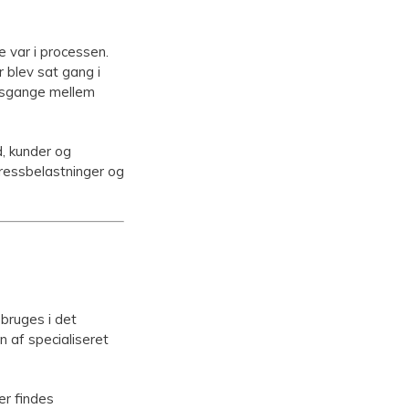
 var i processen.
 blev sat gang i
jdsgange mellem
d, kunder og
tressbelastninger og
bruges i det
 af specialiseret
er findes