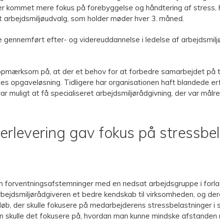
er er kommet mere fokus på forebyggelse og håndtering af stress,
t arbejdsmiljøudvalg, som holder møder hver 3. måned.
e gennemført efter- og videreuddannelse i ledelse af arbejdsmil
 opmærksom på, at der et behov for at forbedre samarbejdet på 
les opgaveløsning. Tidligere har organisationen haft blandede e
ar muligt at få specialiseret arbejdsmiljørådgivning, der var mål
rlevering gav fokus på stressbe
ren forventningsafstemninger med en nedsat arbejdsgruppe i forla
bejdsmiljørådgiveren et bedre kendskab til virksomheden, og de
forløb, der skulle fokusere på medarbejderens stressbelastninger 
n skulle det fokusere på, hvordan man kunne mindske afstanden