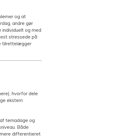
blemer og at
erdag, andre gør
 individuelt og med
 mest stressede på
tilrettelægger
ere), hvorfor dele
uge ekstern
et af temadage og
gsniveau. Både
mere differentieret