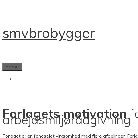
Skip
to
content
smv
brobygger
Menu
Forlagets motivation
f
arbejdsmiljørådgivning
Forlaget er en fondsejet virksomhed med flere afdelinger. Forla