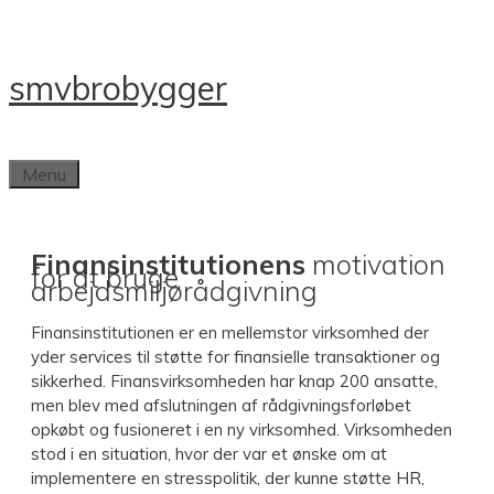
Skip
to
content
smv
brobygger
Menu
Finansinstitutionens
motivation
for at bruge
arbejdsmiljørådgivning
Finansinstitutionen er en mellemstor virksomhed der
yder services til støtte for finansielle transaktioner og
sikkerhed. Finansvirksomheden har knap 200 ansatte,
men blev med afslutningen af rådgivningsforløbet
opkøbt og fusioneret i en ny virksomhed. Virksomheden
stod i en situation, hvor der var et ønske om at
implementere en stresspolitik, der kunne støtte HR,