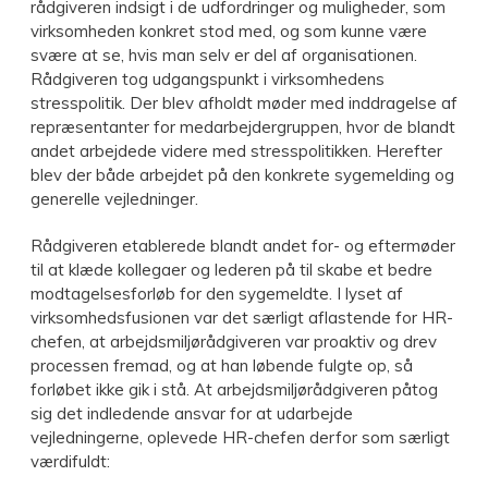
rådgiveren indsigt i de udfordringer og muligheder, som
virksomheden konkret stod med, og som kunne være
svære at se, hvis man selv er del af organisationen.
Rådgiveren tog udgangspunkt i virksomhedens
stresspolitik. Der blev afholdt møder med inddragelse af
repræsentanter for medarbejdergruppen, hvor de blandt
andet arbejdede videre med stresspolitikken. Herefter
blev der både arbejdet på den konkrete sygemelding og
generelle vejledninger.
Rådgiveren etablerede blandt andet for- og eftermøder
til at klæde kollegaer og lederen på til skabe et bedre
modtagelsesforløb for den sygemeldte. I lyset af
virksomhedsfusionen var det særligt aflastende for HR-
chefen, at arbejdsmiljørådgiveren var proaktiv og drev
processen fremad, og at han løbende fulgte op, så
forløbet ikke gik i stå. At arbejdsmiljørådgiveren påtog
sig det indledende ansvar for at udarbejde
vejledningerne, oplevede HR-chefen derfor som særligt
værdifuldt: