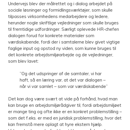
Undervejs blev der målrettet og i dialog arbejdet på
sociale løsninger og formidlingsværktøjer, som skulle
tilpasses virksomhedens medarbejdere og ledere,
herunder nogle skriftlige vejledninger som skulle bruges
til fremtidige udfordringer. Særligt oplevede HR-chefen
dialogen forud for konkrete materialer som
værdiskabende, fordi der i samtalerne blev givet vigtige
faglige input og opstod ny viden, som kunne bruges til
det konkrete arbejdsmiljøarbejde og de vejledninger,
som blev lavet:
”Og det udspringer af de samtaler, vi har
haft, så en læring var, at det var dialogen –
når vi var samlet – som var værdiskabende”
Det kan dog være svært at vide på forhånd, hvad man
kan bruge en arbejdsmiljørådgiver til, fordi arbejdsmiljøet
er mange ting og ofte ikke er en konkret problemstilling –
som det f.eks. er med en juridisk problemstilling, hvor det
kan fremstå mere oplagt at hyre ekstern hjælp.